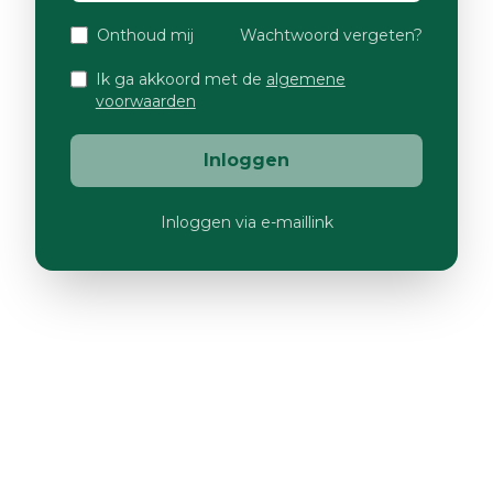
Onthoud mij
Wachtwoord vergeten?
Ik ga akkoord met de
algemene
voorwaarden
Inloggen
Inloggen via e-maillink