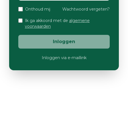
Onthoud mij
Wachtwoord vergeten?
Ik ga akkoord met de
algemene
voorwaarden
Inloggen
Inloggen via e-maillink