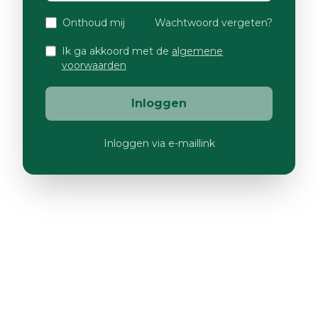
Onthoud mij
Wachtwoord vergeten?
Ik ga akkoord met de
algemene
voorwaarden
Inloggen
Inloggen via e-maillink