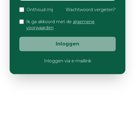
Onthoud mij
Wachtwoord vergeten?
Ik ga akkoord met de
algemene
voorwaarden
Inloggen
Inloggen via e-maillink