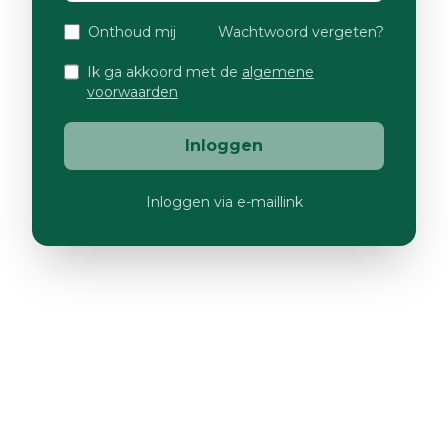
Onthoud mij
Wachtwoord vergeten?
Ik ga akkoord met de
algemene
voorwaarden
Inloggen
Inloggen via e-maillink