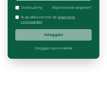
Onthoud mij
Wachtwoord vergeten?
Ik ga akkoord met de
algemene
voorwaarden
Inloggen
Inloggen via e-maillink