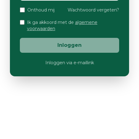
Onthoud mij
Wachtwoord vergeten?
Ik ga akkoord met de
algemene
voorwaarden
Inloggen
Inloggen via e-maillink