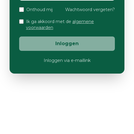
Onthoud mij
Wachtwoord vergeten?
Ik ga akkoord met de
algemene
voorwaarden
Inloggen
Inloggen via e-maillink