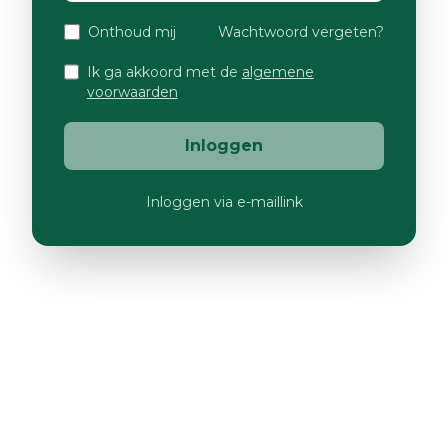
Onthoud mij
Wachtwoord vergeten?
Ik ga akkoord met de
algemene
voorwaarden
Inloggen
Inloggen via e-maillink