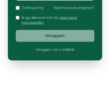
Onthoud mij
Wachtwoord vergeten?
Ik ga akkoord met de
algemene
voorwaarden
Inloggen
Inloggen via e-maillink