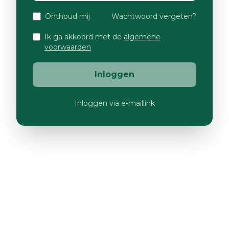
Onthoud mij
Wachtwoord vergeten?
Ik ga akkoord met de
algemene
voorwaarden
Inloggen
Inloggen via e-maillink