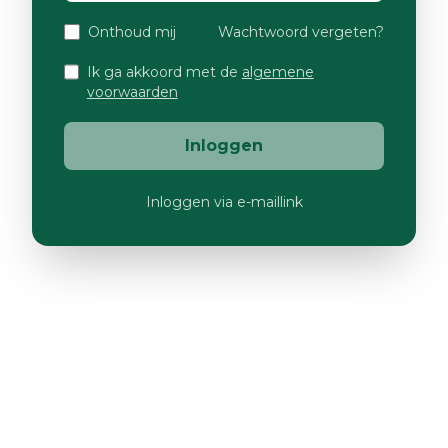
Onthoud mij
Wachtwoord vergeten?
Ik ga akkoord met de
algemene
voorwaarden
Inloggen
Inloggen via e-maillink