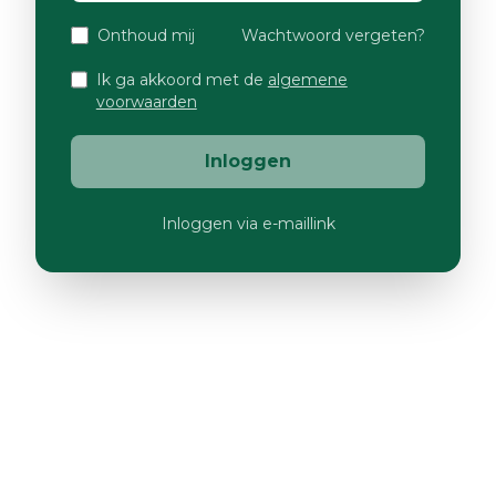
Onthoud mij
Wachtwoord vergeten?
Ik ga akkoord met de
algemene
voorwaarden
Inloggen
Inloggen via e-maillink