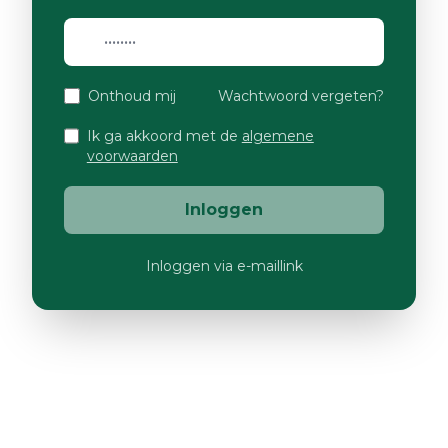
Onthoud mij
Wachtwoord vergeten?
Ik ga akkoord met de
algemene
voorwaarden
Inloggen
Inloggen via e-maillink