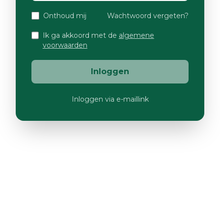
Onthoud mij
Wachtwoord vergeten?
Ik ga akkoord met de
algemene
voorwaarden
Inloggen
Inloggen via e-maillink