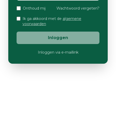
Onthoud mij
Wachtwoord vergeten?
Ik ga akkoord met de
algemene
voorwaarden
Inloggen
Inloggen via e-maillink