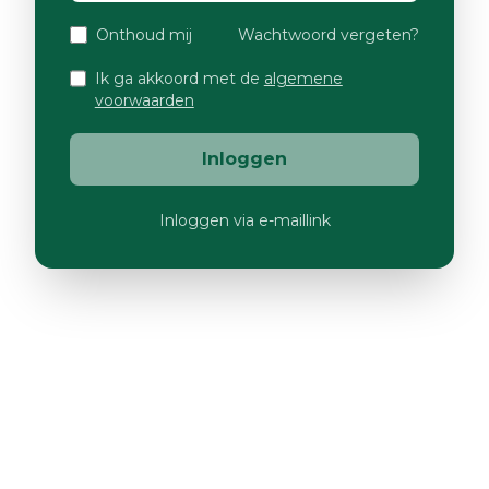
Onthoud mij
Wachtwoord vergeten?
Ik ga akkoord met de
algemene
voorwaarden
Inloggen
Inloggen via e-maillink