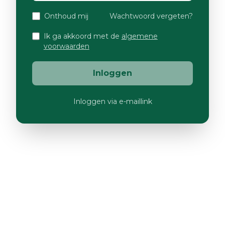
Onthoud mij
Wachtwoord vergeten?
Ik ga akkoord met de
algemene
voorwaarden
Inloggen
Inloggen via e-maillink