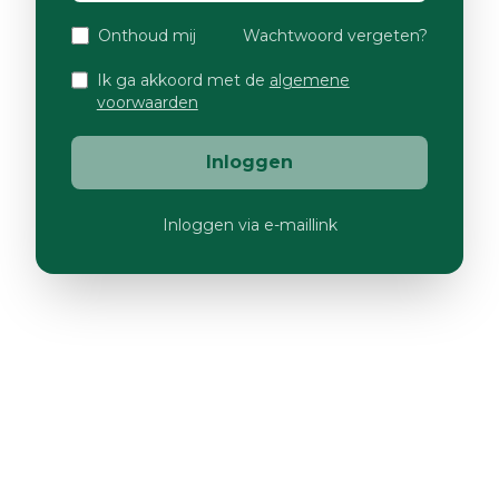
Onthoud mij
Wachtwoord vergeten?
Ik ga akkoord met de
algemene
voorwaarden
Inloggen
Inloggen via e-maillink