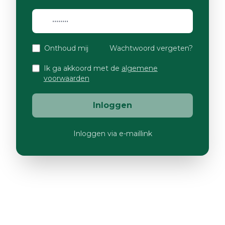
Onthoud mij
Wachtwoord vergeten?
Ik ga akkoord met de
algemene
voorwaarden
Inloggen
Inloggen via e-maillink