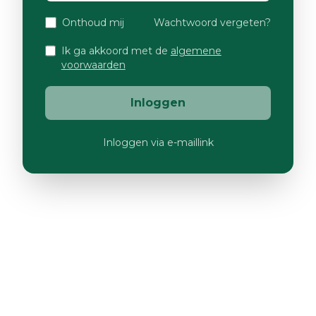
Onthoud mij
Wachtwoord vergeten?
Ik ga akkoord met de
algemene
voorwaarden
Inloggen
Inloggen via e-maillink