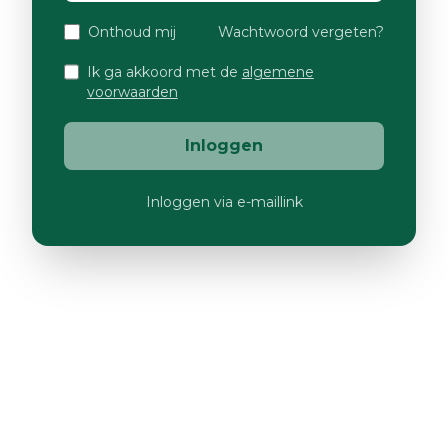
Onthoud mij
Wachtwoord vergeten?
Ik ga akkoord met de
algemene
voorwaarden
Inloggen
Inloggen via e-maillink