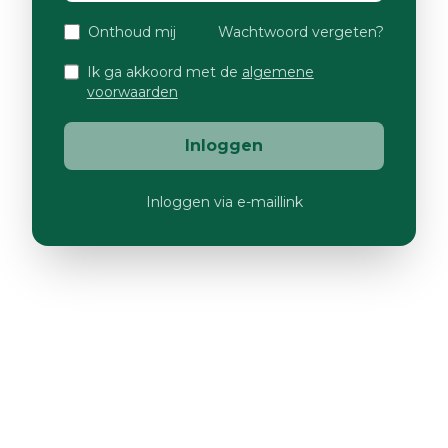
Onthoud mij
Wachtwoord vergeten?
Ik ga akkoord met de
algemene
voorwaarden
Inloggen
Inloggen via e-maillink