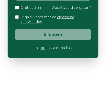
Onthoud mij
Wachtwoord vergeten?
Ik ga akkoord met de
algemene
voorwaarden
Inloggen
Inloggen via e-maillink