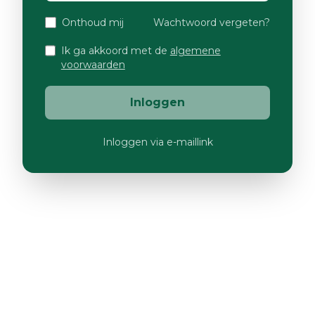
Onthoud mij
Wachtwoord vergeten?
Ik ga akkoord met de
algemene
voorwaarden
Inloggen
Inloggen via e-maillink