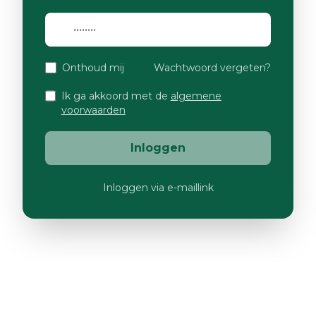
Onthoud mij
Wachtwoord vergeten?
Ik ga akkoord met de
algemene
voorwaarden
Inloggen
Inloggen via e-maillink