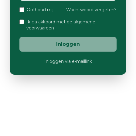
Onthoud mij
Wachtwoord vergeten?
Ik ga akkoord met de
algemene
voorwaarden
Inloggen
Inloggen via e-maillink