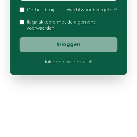
Onthoud mij
Wachtwoord vergeten?
Ik ga akkoord met de
algemene
voorwaarden
Inloggen
Inloggen via e-maillink