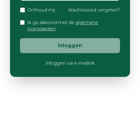
Onthoud mij
Wachtwoord vergeten?
Ik ga akkoord met de
algemene
voorwaarden
Inloggen
Inloggen via e-maillink