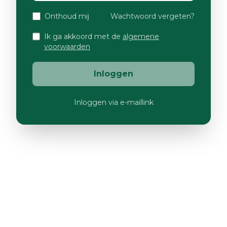
Onthoud mij
Wachtwoord vergeten?
Ik ga akkoord met de
algemene
voorwaarden
Inloggen
Inloggen via e-maillink