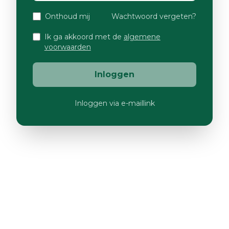
Onthoud mij
Wachtwoord vergeten?
Ik ga akkoord met de
algemene
voorwaarden
Inloggen
Inloggen via e-maillink