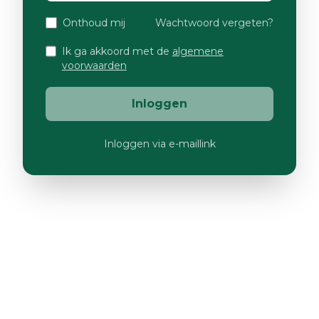
Onthoud mij
Wachtwoord vergeten?
Ik ga akkoord met de
algemene
voorwaarden
Inloggen
Inloggen via e-maillink