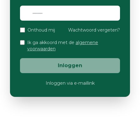
Onthoud mij
Wachtwoord vergeten?
Ik ga akkoord met de
algemene
voorwaarden
Inloggen
Inloggen via e-maillink