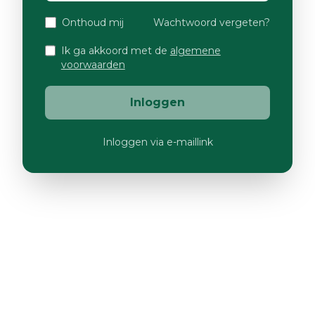
Onthoud mij
Wachtwoord vergeten?
Ik ga akkoord met de
algemene
voorwaarden
Inloggen
Inloggen via e-maillink