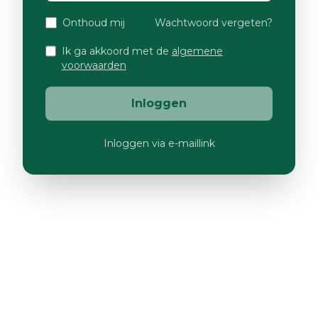
Onthoud mij
Wachtwoord vergeten?
Ik ga akkoord met de
algemene
voorwaarden
Inloggen
Inloggen via e-maillink