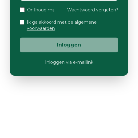
Onthoud mij
Wachtwoord vergeten?
Ik ga akkoord met de
algemene
voorwaarden
Inloggen
Inloggen via e-maillink