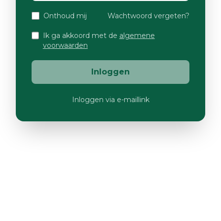
Onthoud mij
Wachtwoord vergeten?
Ik ga akkoord met de
algemene
voorwaarden
Inloggen
Inloggen via e-maillink