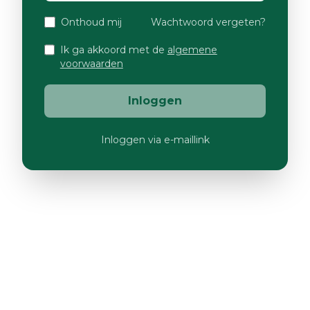
Onthoud mij
Wachtwoord vergeten?
Ik ga akkoord met de
algemene
voorwaarden
Inloggen
Inloggen via e-maillink