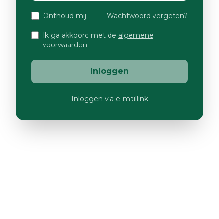
Onthoud mij
Wachtwoord vergeten?
Ik ga akkoord met de
algemene
voorwaarden
Inloggen
Inloggen via e-maillink