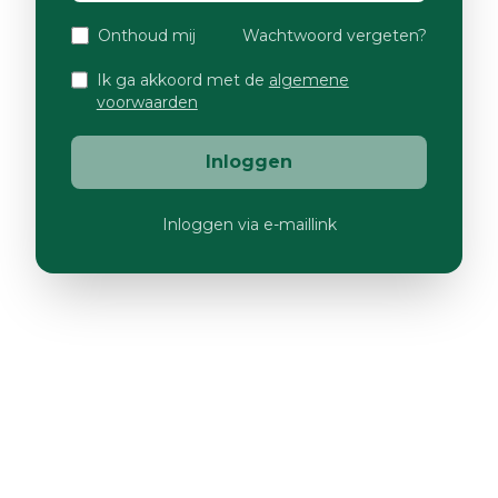
Onthoud mij
Wachtwoord vergeten?
Ik ga akkoord met de
algemene
voorwaarden
Inloggen
Inloggen via e-maillink