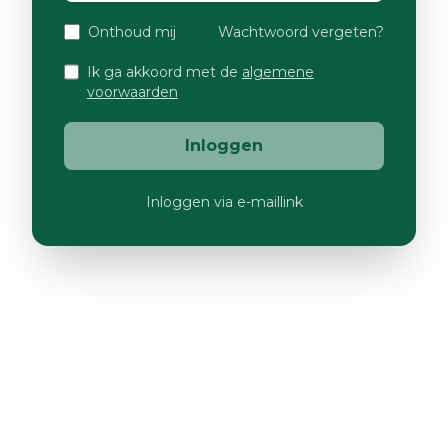
Onthoud mij
Wachtwoord vergeten?
Ik ga akkoord met de
algemene
voorwaarden
Inloggen
Inloggen via e-maillink