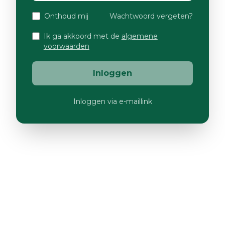
Onthoud mij
Wachtwoord vergeten?
Ik ga akkoord met de
algemene
voorwaarden
Inloggen
Inloggen via e-maillink