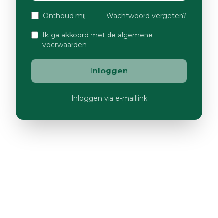
Onthoud mij
Wachtwoord vergeten?
Ik ga akkoord met de
algemene
voorwaarden
Inloggen
Inloggen via e-maillink