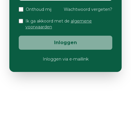
Onthoud mij
Wachtwoord vergeten?
Ik ga akkoord met de
algemene
voorwaarden
Inloggen
Inloggen via e-maillink