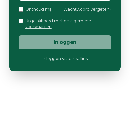
Onthoud mij
Wachtwoord vergeten?
Ik ga akkoord met de
algemene
voorwaarden
Inloggen
Inloggen via e-maillink