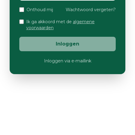
Onthoud mij
Wachtwoord vergeten?
Ik ga akkoord met de
algemene
voorwaarden
Inloggen
Inloggen via e-maillink