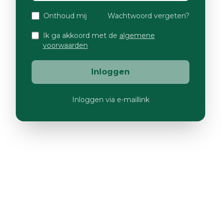
Onthoud mij
Wachtwoord vergeten?
Ik ga akkoord met de
algemene
voorwaarden
Inloggen
Inloggen via e-maillink