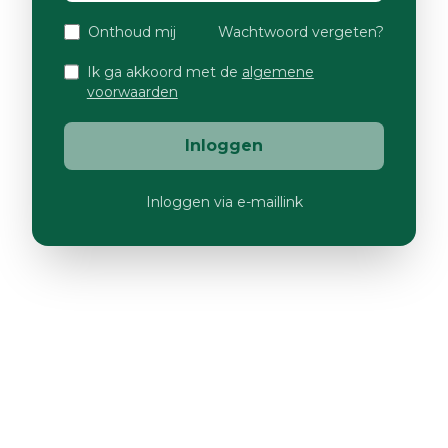
Onthoud mij
Wachtwoord vergeten?
Ik ga akkoord met de
algemene
voorwaarden
Inloggen
Inloggen via e-maillink