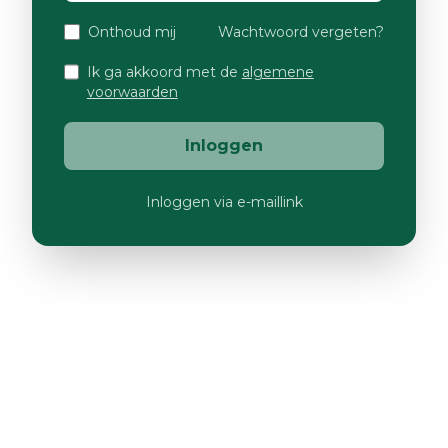
Onthoud mij
Wachtwoord vergeten?
Ik ga akkoord met de
algemene
voorwaarden
Inloggen
Inloggen via e-maillink