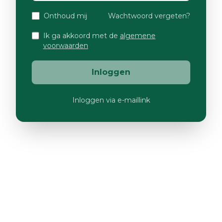
Onthoud mij
Wachtwoord vergeten?
Ik ga akkoord met de
algemene
voorwaarden
Inloggen
Inloggen via e-maillink